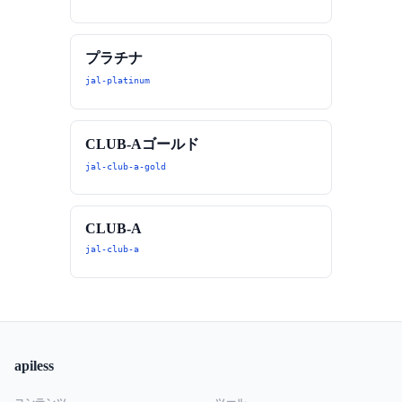
プラチナ
jal-platinum
CLUB-Aゴールド
jal-club-a-gold
CLUB-A
jal-club-a
apiless