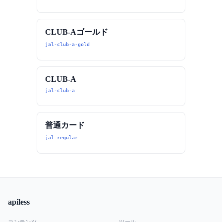
CLUB-Aゴールド
jal-club-a-gold
CLUB-A
jal-club-a
普通カード
jal-regular
apiless