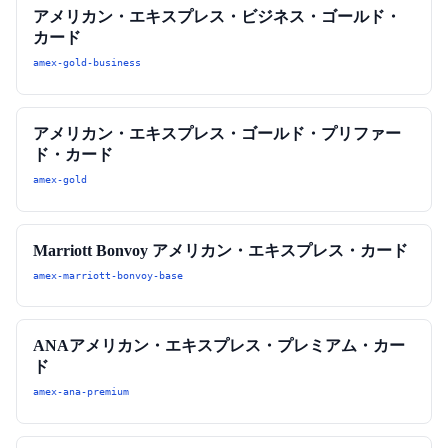
アメリカン・エキスプレス・ビジネス・ゴールド・
カード
amex-gold-business
アメリカン・エキスプレス・ゴールド・プリファー
ド・カード
amex-gold
Marriott Bonvoy アメリカン・エキスプレス・カード
amex-marriott-bonvoy-base
ANAアメリカン・エキスプレス・プレミアム・カー
ド
amex-ana-premium