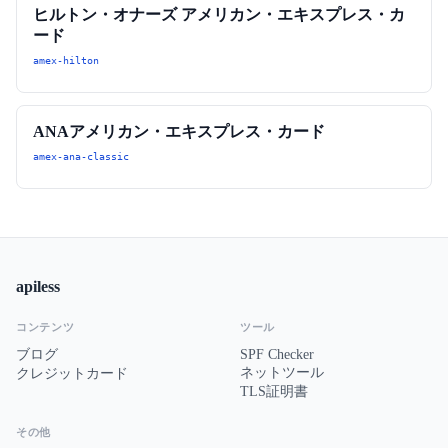
ヒルトン・オナーズ アメリカン・エキスプレス・カ
ード
amex-hilton
ANAアメリカン・エキスプレス・カード
amex-ana-classic
apiless
コンテンツ
ツール
ブログ
SPF Checker
ネットツール
クレジットカード
TLS証明書
その他