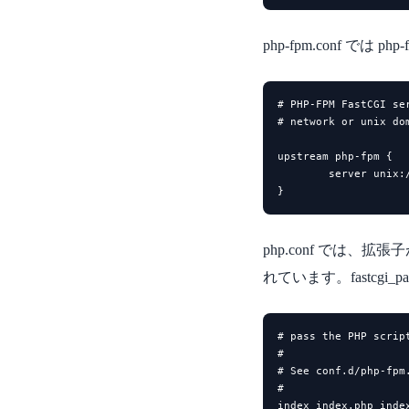
php-fpm.conf で
# PHP-FPM FastCGI ser
# network or unix dom
upstream php-fpm {

        server unix:/
}
php.conf では、拡
れています。fastcgi_p
# pass the PHP script
#

# See conf.d/php-fpm
#

index index.php index