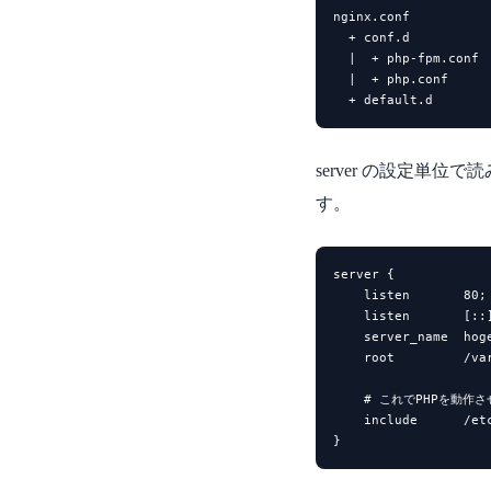
nginx.conf

  + conf.d

  |  + php-fpm.conf

  |  + php.conf   
  + default.d
server の設定
す。
server {

    listen       80
    listen       [:
    server_name  ho
    root         /
    # これでPHPを動作さ
    include      /etc
}