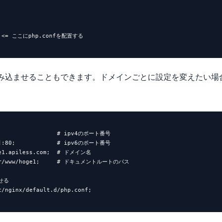
   <= ここにphp.confを配置する

単位で読み込ませることもできます。ドメインごとに設定を変えたい
;                 # ipv4のポート番号

:]:80;            # ipv6のポート番号

ge1.apiless.com;  # ドメイン名

var/www/hoge1;     # ドキュメントルートのパス

せる

/nginx/default.d/php.conf;
