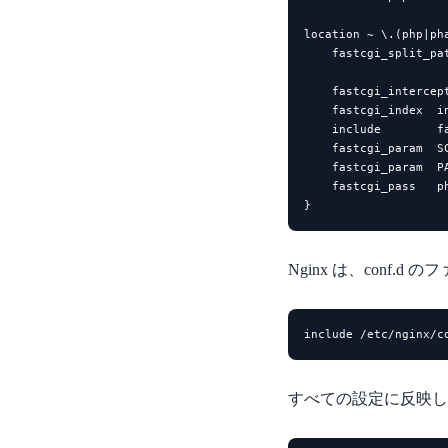
location ~ \.(php|pha
    fastcgi_split_pa
    fastcgi_intercept
    fastcgi_index  in
    include        fa
    fastcgi_param  S
    fastcgi_param  PA
    fastcgi_pass   ph
}
Nginx は、conf.
include /etc/nginx/c
すべての設定に反映して良