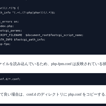
r)(/.*)?$ {

th_info ^(.+\.(?:php|phar))(/.*)$;

_errors on;

dex.php;

stcgi_params;

CRIPT_FILENAME  $document_root$fastcgi_script_name;

TH_INFO $fastcgi_path_info;

p-fpm;

d のファイルを読み込んでいるため、php-fpm.conf は反映されてい
onf.d/*.conf;
い場合は、conf.d のディレクトリに php.conf をコピー