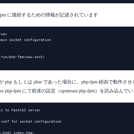
は php-fpm に接続するための情報が記述されています
ver

ain socket configuration

run/php-fpm/www.sock;

張子が php もしくは phar であった場合に、php-fpm 経由で動
ass php-fpm にて前述の設定（upstream php-fpm）を読み込ん
s to FastCGI server

.conf for socket configuration

.html index.htm;
