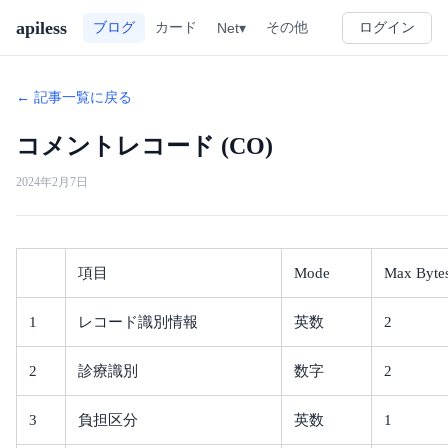
apiless
その他
ブログ
カード
Net▾
ログイン
← 記事一覧に戻る
コメントレコード (CO)
2024年2月7日
項目
Mode
Max Byte
1
レコード識別情報
英数
2
2
診療識別
数字
2
3
負担区分
英数
1