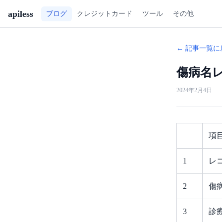
apiless
ツール
その他
ブログ
クレジットカード
← 記事一覧に
傷病名レ
2024年2月4日
項
1
レ
2
傷
3
診