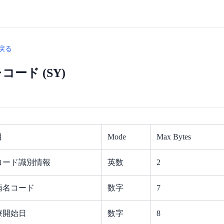
戻る
コード (SY)
目
Mode
Max Bytes
コード識別情報
英数
2
病名コード
数字
7
療開始日
数字
8