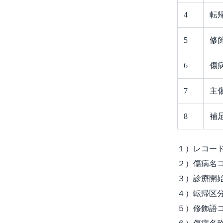
4
転
5
修
6
傷
7
主
8
補
１）レコード
２）傷病名コ
３）診療開始
４）転帰区
５）修飾語コ