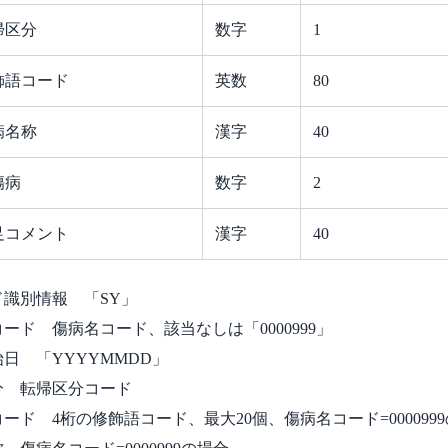
帰区分
数字
1
飾語コード
英数
80
病名称
漢字
40
傷病
数字
2
足コメント
漢字
40
識別情報 「SY」
ード 傷病名コード、該当なしは「0000999」
日 「YYYYMMDD」
分 転帰区分コード
ード 4桁の修飾語コード、最大20個、傷病名コード=000099