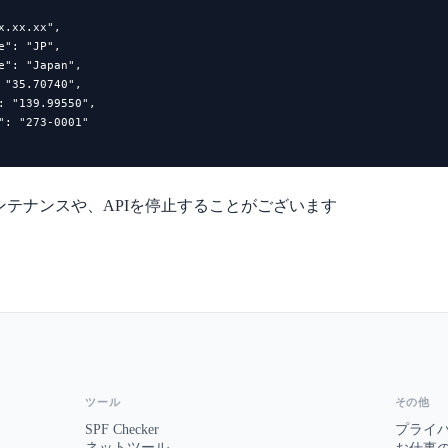
x.xx.xx",

e": "JP",

e": "Japan",

 "35.70740",

: "139.99550",

": "273-0001"

ンテナンスや、APIを停止することがございます
ツール
その他
SPF Checker
プライ
ネットツール