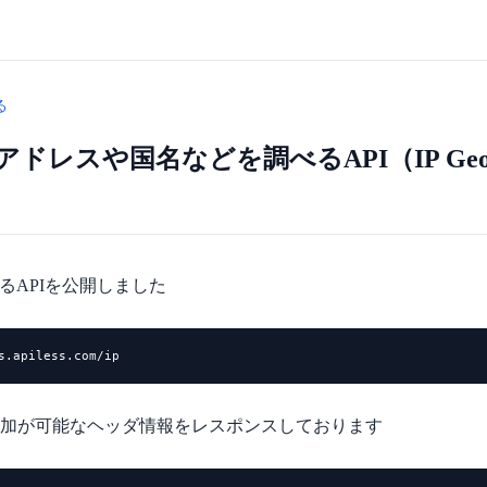
る
 IPアドレスや国名などを調べるAPI（IP Geolo
できるAPIを公開しました
s.apiless.com/ip
nt で付加が可能なヘッダ情報をレスポンスしております