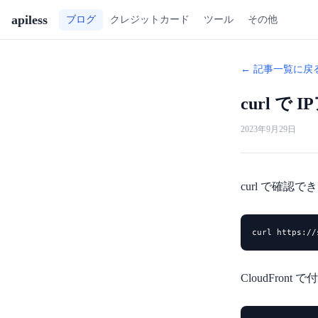
apiless
ツール
その他
ブログ
クレジットカード
← 記事一覧に戻
curl で
2023年9月29日
curl で確認
curl https://
CloudFro