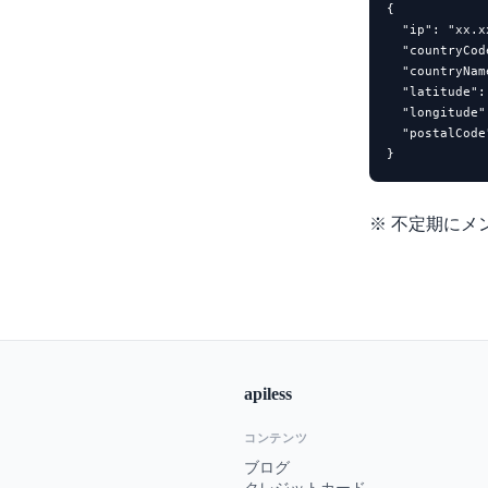
{

  "ip": "xx.x
  "countryCod
  "countryNam
  "latitude":
  "longitude"
  "postalCode
}
※ 不定期にメ
apiless
コンテンツ
ブログ