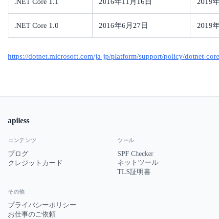
.NET Core 1.1
2016年11月16日
2019
.NET Core 1.0
2016年6月27日
2019
https://dotnet.microsoft.com/ja-jp/platform/support/policy/dotnet-cor
apiless
コンテンツ
ツール
ブログ
SPF Checker
ネットツール
クレジットカード
TLS証明書
その他
プライバシーポリシー
お仕事のご依頼