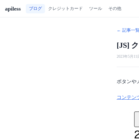
apiless
ツール
その他
ブログ
クレジットカード
← 記事一
[JS
2023年5月11
ボタンや
コンテン