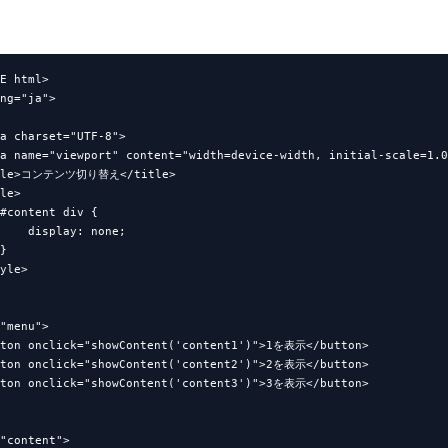
E html>

ng="ja">

a charset="UTF-8">

a name="viewport" content="width=device-width, initial-scale=1.0
tle>コンテンツ切り替え</title>

le>

#content div {

    display: none;

}

yle>

"menu">

tton onclick="showContent('content1')">1を表示</button>

tton onclick="showContent('content2')">2を表示</button>

tton onclick="showContent('content3')">3を表示</button>

"content">
