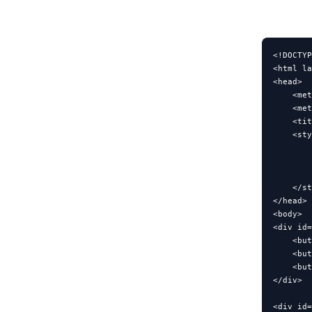
<!DOCTYP
<html la
<head>

    <met
    <met
    <ti
    <sty
        
        
        
    </st
</head>

<body>

<div id=
    <bu
    <bu
    <bu
</div>

<div id=