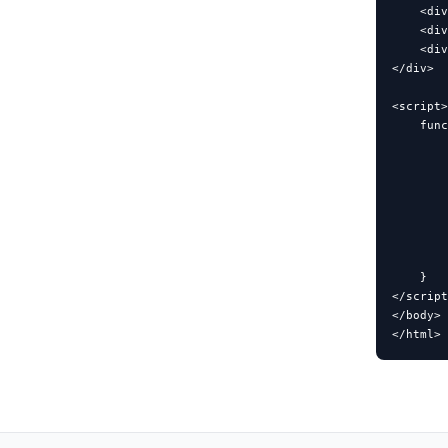
    <di
    <di
    <di
</div>

<script>

    func
      
        
        
      
        
        
    }

</script
</body>

</html>