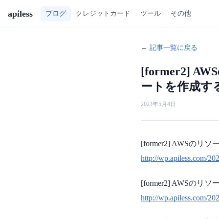
apiless
ツール
その他
ブログ
クレジットカード
← 記事一覧に戻る
[former2] 
ートを作成する (
2023年5月4日
[former2] AWSのリソ
http://wp.apiless.com/202
[former2] AWSのリソ
http://wp.apiless.com/20