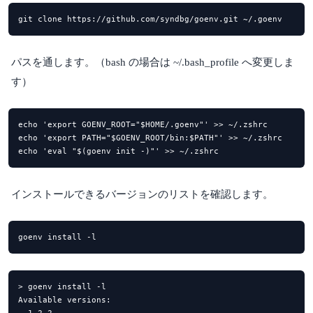
git clone https://github.com/syndbg/goenv.git ~/.goenv
パスを通します。（bash の場合は ~/.bash_profile へ変更しま
す）
echo 'export GOENV_ROOT="$HOME/.goenv"' >> ~/.zshrc

echo 'export PATH="$GOENV_ROOT/bin:$PATH"' >> ~/.zshrc

echo 'eval "$(goenv init -)"' >> ~/.zshrc
インストールできるバージョンのリストを確認します。
goenv install -l
> goenv install -l

Available versions:
