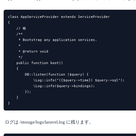
class AppServiceProvider extends ServiceProvider

{

    // 略

    /**

     * Bootstrap any application services.

     *

     * @return void

     */

    public function boot()

    {

        DB::listen(function ($query) {

            \Log::info("({$query->time}) $query->sql");

            \Log::info($query->bindings);

        });

    }

ログは /storage/logs/laravel.log に残ります。