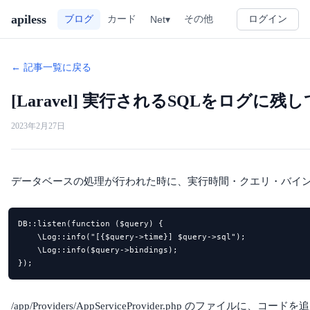
apiless
その他
ブログ
カード
Net▾
ログイン
← 記事一覧に戻る
[Laravel] 実行されるSQLをログに
2023年2月27日
データベースの処理が行われた時に、実行時間・クエリ・バイ
DB::listen(function ($query) {

    \Log::info("[{$query->time}] $query->sql");

    \Log::info($query->bindings);

});
/app/Providers/AppServiceProvider.php のファイルに、コ