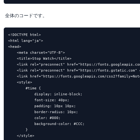
全体のコードです。
<!DOCTYPE html>

<html lang="ja">

<head>

    <meta charset="UTF-8">

    <title>Stop Watch</title>

    <link rel="preconnect" href="https://fonts.googleapis.com
    <link rel="preconnect" href="https://fonts.gstatic.com" c
    <link href="https://fonts.googleapis.com/css2?family=Not
    <style>

        #time {

            display: inline-block;

            font-size: 40px;

            padding: 10px 10px;

            border-radius: 10px;

            color: #000;

            background-color: #CCC;

        }

    </style>
