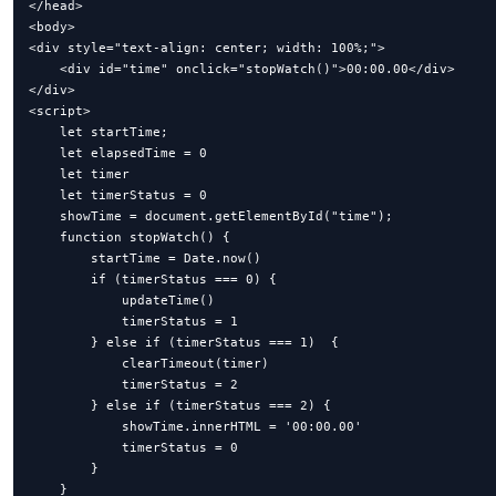
</head>

<body>

<div style="text-align: center; width: 100%;">

    <div id="time" onclick="stopWatch()">00:00.00</div>

</div>

<script>

    let startTime;

    let elapsedTime = 0

    let timer

    let timerStatus = 0

    showTime = document.getElementById("time");

    function stopWatch() {

        startTime = Date.now()

        if (timerStatus === 0) {

            updateTime()

            timerStatus = 1

        } else if (timerStatus === 1)  {

            clearTimeout(timer)

            timerStatus = 2

        } else if (timerStatus === 2) {

            showTime.innerHTML = '00:00.00'

            timerStatus = 0

        }

    }
