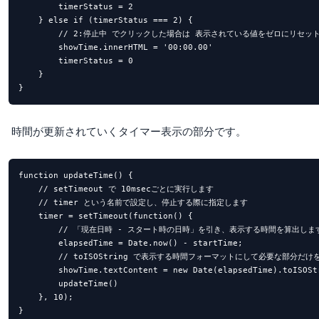
        timerStatus = 2

    } else if (timerStatus === 2) {

        // 2:停止中 でクリックした場合は 表示されている値をゼロにリセット
        showTime.innerHTML = '00:00.00'

        timerStatus = 0

    }

}
時間が更新されていくタイマー表示の部分です。
function updateTime() {

    // setTimeout で 10msecごとに実行します

    // timer という名前で設定し、停止する際に指定します

    timer = setTimeout(function() {

        // 「現在日時 - スタート時の日時」を引き、表示する時間を算出します
        elapsedTime = Date.now() - startTime;

        // toISOString で表示する時間フォーマットにして必要な部分だけ
        showTime.textContent = new Date(elapsedTime).toISOStr
        updateTime()

    }, 10);

}