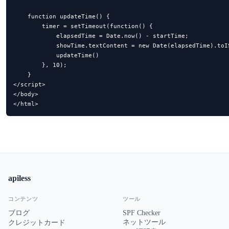
    function updateTime() {

        timer = setTimeout(function() {

            elapsedTime = Date.now() - startTime;

            showTime.textContent = new Date(elapsedTime).toI
            updateTime()

        }, 10);

    }

</script>

</body>

</html>
apiless
コンテンツ
ツール
ブログ
SPF Checker
ネットツール
クレジットカード