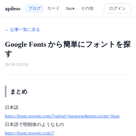
apiless
その他
ブログ
カード
Net▾
ログイン
← 記事一覧に戻る
Google Fonts から簡単にフォントを探
す
2023年1月12日
まとめ
日本語
https://fonts.google.com/?subset=japanese&noto.script=Jpan
日本語で明朝体のようなもの
https://fonts.google.com/?