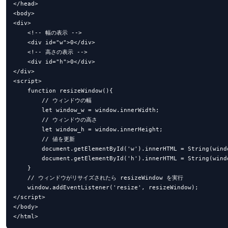
</head>

<body>

<div>

    <!-- 幅の表示 -->

    <div id="w">0</div>

    <!-- 高さの表示 -->

    <div id="h">0</div>

</div>

<script>

    function resizeWindow(){

        // ウィンドウの幅

        let window_w = window.innerWidth;

        // ウィンドウの高さ

        let window_h = window.innerHeight;

        // 値を更新

        document.getElementById('w').innerHTML = String(windo
        document.getElementById('h').innerHTML = String(windo
    }

    // ウィンドウがリサイズされたら resizeWindow を実行

    window.addEventListener('resize', resizeWindow);

</script>

</body>

</html>